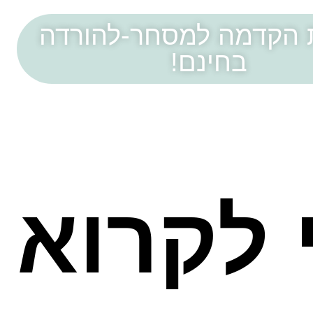
 הקדמה למסחר-להורדה
בחינם!
לקרוא